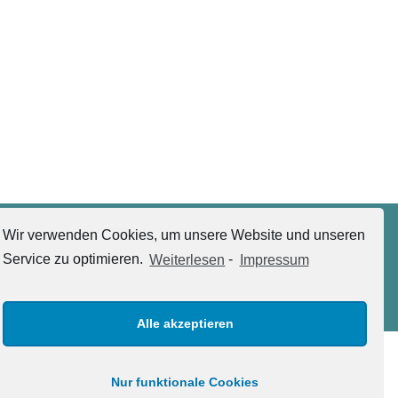
Wir verwenden Cookies, um unsere Website und unseren
Sie haben Interesse? Nehmen Sie gerne
Service zu optimieren.
Weiterlesen
-
Impressum
Kontakt
mit uns auf.
Alle akzeptieren
© 2026
Steinwachs Wintergärten - Aron Eggermann
Nur funktionale Cookies
responsive
webdesign
by
intermedia