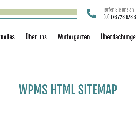
Rufen Sie uns an
(0) 176 728 678 
tuelles
Über uns
Wintergärten
Überdachunge
WPMS HTML SITEMAP